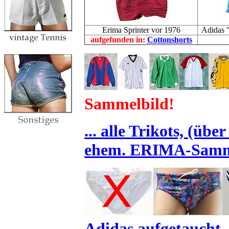
Erima Sprinter vor 1976
Adidas "
aufgefunden in:
Cottonshorts
S
am
melbild!
... alle Trikots, (üb
ehem. ERIMA-Samm
Adidas aufgetaucht..