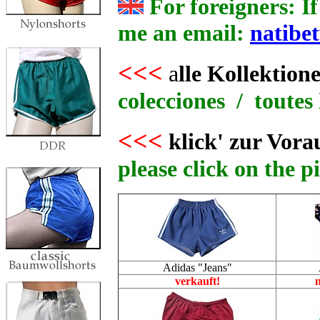
For foreigners: If
me an email:
natibe
<<<
a
lle Kollektion
colecciones / toutes 
<<<
klick' zur Vora
please click on the p
Adidas "Jeans"
verkauft!