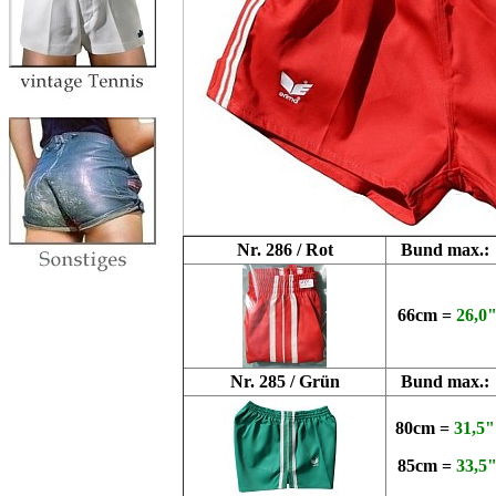
Nr. 286 / Rot
Bund max.:
66cm =
26,0
Nr. 285 / Grün
Bund max.:
80cm =
31,5"
85cm =
33,5