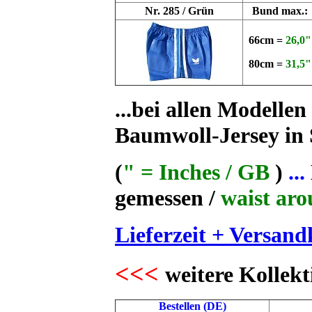
Nr. 285 / Grün
Bund max.:
66cm =
26,0"
80cm =
31,5"
...bei allen Modelle
Baumwoll-Jersey in
(
" = Inches / GB
)
...
gemessen /
waist ar
Lieferzeit + Versand
<<<
weitere Kollekt
Bestellen (DE)