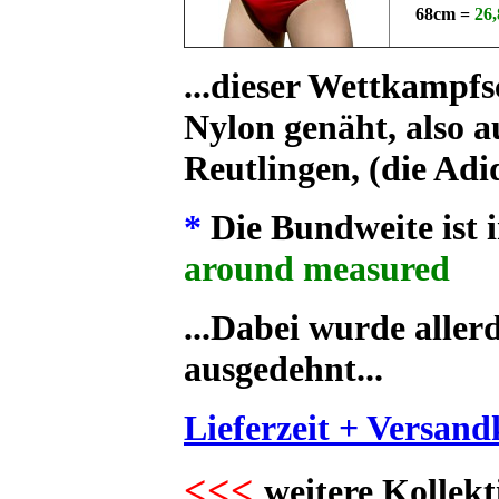
68cm =
26,
...dieser Wettkamp
Nylon genäht, also 
Reutlingen, (die Adi
*
Die Bundweite ist
around measured
...Dabei wurde aller
ausgedehnt...
Lieferzeit + Versand
<<<
weitere Kollekt