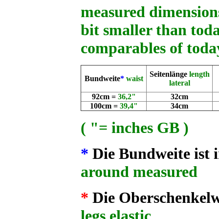
measured dimensions!
bit smaller than toda
comparables of toda
Seitenlänge
length
Bundweite
*
waist
lateral
92cm =
36,2"
32cm
100cm =
39,4"
34cm
( "= inches GB )
*
Die Bundweite ist
around measured
*
Die Oberschenkelwe
legs elastic