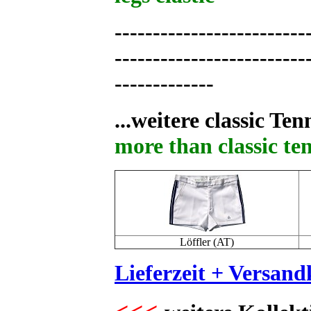
-------------------------
-------------------------
-------------
...weitere classic Te
more than classic te
Löffler (AT)
Lieferzeit + Versand